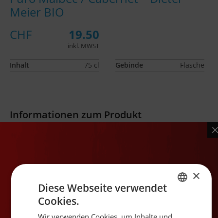
Meier BIO
CHF
19.50
inkl. MWST
Inhalt
75 cl
Gebinde
Flasche
Informationen zum Produkt
Produktbeschreibung
In der Nase ein fruchtbetontes Bouquet mit saftigen
Aromen von reifen Kirschen und Pflaumen.
×
Vollmundig.
Diese Webseite verwendet
Cookies.
GERMAN
Land
Argentinien
Wir verwenden Cookies, um Inhalte und