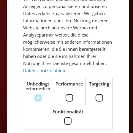
FRENCH
Region
Mendoza
Anzeigen zu personalisieren und unseren
Wein-Art
Rotwein
Datenverkehr zu analysieren. Wir geben
Informationen über Ihre Nutzung unserer
Traubensorte
Malbec, Cabernet Sauvignon
Website auch an unsere Werbe- und
Temperatur
18° C
Analysepartner weiter, die diese
Passt zu
Zu Grill, Wild, rezenter Käse
möglicherweise mit anderen Informationen
und einfach so.
kombinieren, die Sie ihnen bereitgestellt
Alkoholgehalt
14% Vol.Alc.
haben oder die sie im Rahmen Ihrer
Nutzung ihrer Dienste gesammelt haben.
Angaben zu
Datenschutzrichtlinie
Ernährungswerten
Unbedingt
Performance
Targeting
erforderlich
Erhältlich in den Filialen
Zürich
✔
Winterthur
✔
Bern
✔
Genève
✔
Funktionalität
Luzern
✔
Oerlikon
Basel
✔
St. Gallen
✔