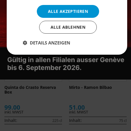
ALLE AKZEPTIEREN
Ähnliche Produkte
ALLE ABLEHNEN
DETAILS ANZEIGEN
Quinta do Crasto Reserva
Mirto - Ramon Bilbao
Box
99.00
51.00
inkl. MWST
inkl. MWST
Inhalt:
Inhalt:
225 cl
75 cl