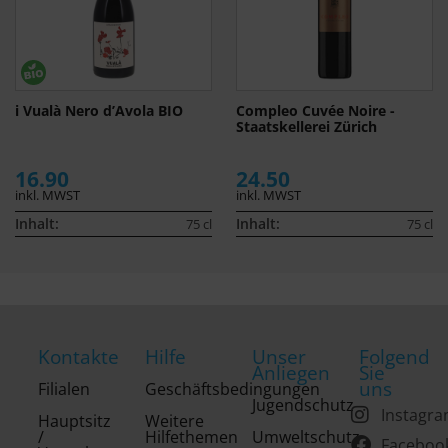
i Vualà Nero d’Avola BIO
Compleo Cuvée Noire -
Staatskellerei Zürich
16.90
24.50
inkl. MWST
inkl. MWST
Inhalt:
Inhalt:
75 cl
75 cl
Kontakte
Hilfe
Unser
Folgend
Anliegen
Sie
uns
Filialen
Geschäftsbedingungen
Jugendschutz
Instagr
Hauptsitz
Weitere
/
Hilfethemen
Umweltschutz
Faceboo