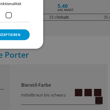
nktionalität
5.80
5.40
inkl. MWST
inkl. MWST
cl
Inhalt:
33 cl
Inhalt:
35 
KZEPTIEREN
e Porter
Bierstil-Farbe
mittelbraun bis schwarz
r