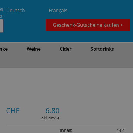
ws
Deutsch
Français
er
Geschenk-Gutscheine kaufen >
nke
Weine
Cider
Softdrinks
CHF
6.80
inkl. MWST
Inhalt
44 cl