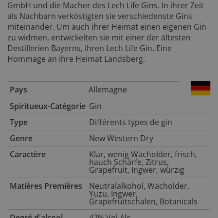
GmbH und die Macher des Lech Life Gins. In ihrer Zeit
als Nachbarn verköstigten sie verschiedenste Gins
miteinander. Um auch ihrer Heimat einen eigenen Gin
zu widmen, entwickelten sie mit einer der ältesten
Destillerien Bayerns, ihren Lech Life Gin. Eine
Hommage an ihre Heimat Landsberg.
Pays
Allemagne
Spiritueux-Catégorie
Gin
Type
Différents types de gin
Genre
New Western Dry
Caractère
Klar, wenig Wacholder, frisch,
hauch Schärfe, Zitrus,
Grapefruit, Ingwer, würzig
Matières Premières
Neutralalkohol, Wacholder,
Yuzu, Ingwer,
Grapefruitschalen, Botanicals
Degré d'alcool
42% Vol.Alc.