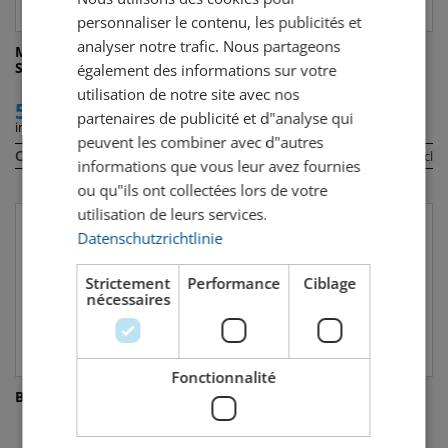
FRENCH
personnaliser le contenu, les publicités et
analyser notre trafic. Nous partageons
Monkey 47 Schwarzwald
Basilisk Old Tom Gin
Sloe Gin
également des informations sur votre
utilisation de notre site avec nos
58.00
62.00
partenaires de publicité et d"analyse qui
incl. TVA
incl. TVA
peuvent les combiner avec d"autres
Contenu:
Contenu:
50 cl
50 cl
informations que vous leur avez fournies
ou qu"ils ont collectées lors de votre
utilisation de leurs services.
Datenschutzrichtlinie
Strictement
Performance
Ciblage
nécessaires
Fonctionnalité
Bols Zeer Oude Genever
Suntory Roku Gin