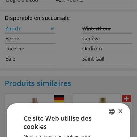
Disponible en succursale
Zurich
✔
Winterthour
Berne
Genève
Lucerne
Oerlikon
Bâle
Saint-Gall
Produits similaires
×
Ce site Web utilise des
cookies
GERMAN
Nous utilisons des cookies pour