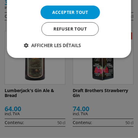
37.50
47.00
incl. TVA
incl. TVA
ACCEPTER TOUT
Contenu:
Contenu:
100 cl
70 cl
REFUSER TOUT
AFFICHER LES DÉTAILS
Lumberjack's Gin Ale &
Draft Brothers Strawberry
Bread
Gin
64.00
74.00
incl. TVA
incl. TVA
Contenu:
Contenu:
50 cl
50 cl