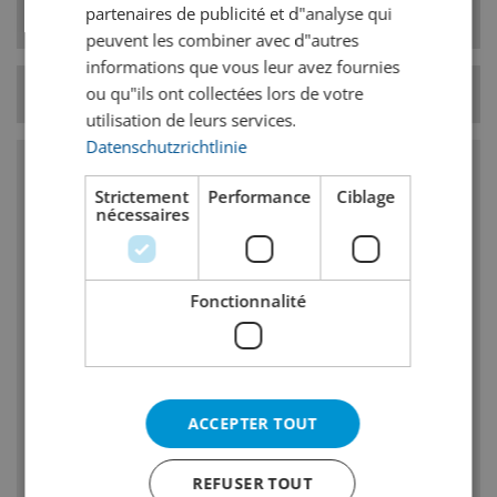
Bières blondes
partenaires de publicité et d"analyse qui
de bière
peuvent les combiner avec d"autres
informations que vous leur avez fournies
Température
7° C
ou qu"ils ont collectées lors de votre
utilisation de leurs services.
Datenschutzrichtlinie
Caractéristiques
Strictement
Performance
Ciblage
nécessaires
Peu damertume
Ampleur : moyen, malt prononcé, souvent
Fonctionnalité
petites quantités de souffre (dues à la levure)
Certaines sortes démontrent un
goût/caractère de houblon intense
Afin de conserver les spécificités de cette
ACCEPTER TOUT
sorte, on léquilibre avec lajout de malt
Par de caractère de caramel
REFUSER TOUT