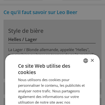
Ce qu'il faut savoir sur Leo Beer
Style de bière
Helles / Lager
La Lager / Blonde allemande, appelée "Helles",
est similaire au lager en termes de goût, mais elle
×
possède une saveur de malt pilsener plus
prononcée, avec une douceur accrue et une
Ce site Web utilise des
finale moins sèche. Une lager pleine de rondeur.
cookies
GERMAN
Nous utilisons des cookies pour
FRENCH
personnaliser le contenu, les publicités et
Type de levure
basse fermentation
analyser notre trafic. Nous partageons
également des informations sur votre
utilisation de notre site avec nos
Catégorie de style