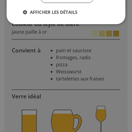
AFFICHER LES DÉTAILS
Couleur du style de bière
jaune paille à or
Convient à
pain et saucisse
fromages, radis
pizza
Weisswurst
tartelettes aux fraises
Verre idéal