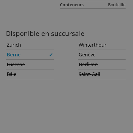
Conteneurs
Bouteille
Disponible en succursale
Zurich
Winterthour
Berne
✔
Genève
Lucerne
Oerlikon
Bâle
Saint-Gall