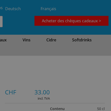
bs
Deutsch
Français
Acheter des chèques cadeaux >
aux
Vins
Cidre
Softdrinks
CHF
33.00
incl. TVA
Contenu
50 cl