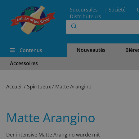
| Succursales
| Société
| 
| Distributeurs
Nouveautés
Bière
Contenus
Accessoires
Accueil
/
Spiritueux
/ Matte Arangino
Matte Arangino
Der intensive Matte Arangino wurde mit