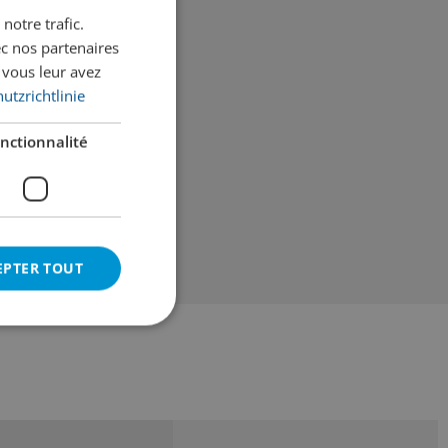
notre trafic.
GERMAN
ec nos partenaires
FRENCH
 vous leur avez
utzrichtlinie
rs
nctionnalité
cl
EPTER TOUT