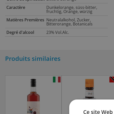
Caractère
Dunkelorange, süss-bitter,
fruchtig, Orange, würzig
Matières Premières
Neutralalkohol, Zucker,
Bitterorange, Botanicals
Degré d'alcool
23% Vol.Alc.
Produits similaires
Ce site Web 