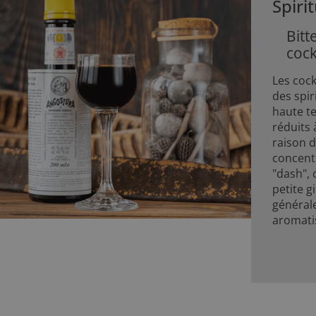
Spiri
Bitt
cock
Les cock
des spi
haute te
réduits 
raison d
concent
"dash", 
petite gi
général
aromatis