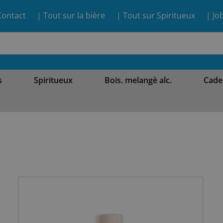
Contact
| Tout sur la bière
| Tout sur Spiritueux
| Jo
s
Spiritueux
Bois. melangè alc.
Cade