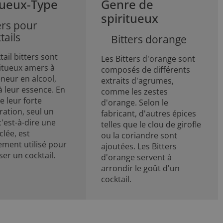
tueux-Type
Genre
de
spiritueux
ers pour
tails
Bitters dorange
tail bitters sont
Les Bitters d'orange sont
ritueux amers à
composés de différents
neur en alcool,
extraits d'agrumes,
à leur essence. En
comme les zestes
e leur forte
d'orange. Selon le
ration, seul un
fabricant, d'autres épices
c'est-à-dire une
telles que le clou de girofle
clée, est
ou la coriandre sont
ement utilisé pour
ajoutées. Les Bitters
er un cocktail.
d'orange servent à
arrondir le goût d'un
cocktail.