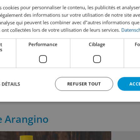
 cookies pour personnaliser le contenu, les publicités et analyser 
galement des informations sur votre utilisation de notre site av
"analyse qui peuvent les combiner avec d"autres informations que
 ont collectées lors de votre utilisation de leurs services.
Datensch
Campari Negroni Pre-Mixed
Angostura Aromatic Bitte
Spirit Drink
t
Performance
Ciblage
Fo
s
29.90
22.00
incl. TVA
incl. TVA
 cl
Contenu:
50 cl
Contenu:
20 
 DÉTAILS
REFUSER TOUT
ACC
te Arangino