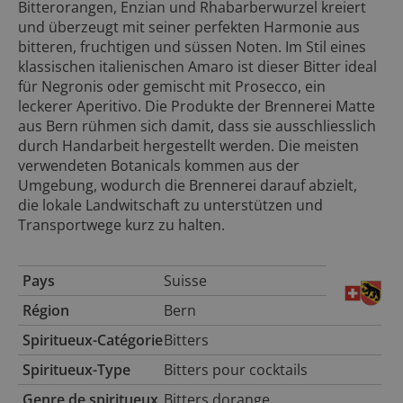
Bitterorangen, Enzian und Rhabarberwurzel kreiert
und überzeugt mit seiner perfekten Harmonie aus
bitteren, fruchtigen und süssen Noten. Im Stil eines
klassischen italienischen Amaro ist dieser Bitter ideal
für Negronis oder gemischt mit Prosecco, ein
leckerer Aperitivo. Die Produkte der Brennerei Matte
aus Bern rühmen sich damit, dass sie ausschliesslich
durch Handarbeit hergestellt werden. Die meisten
verwendeten Botanicals kommen aus der
Umgebung, wodurch die Brennerei darauf abzielt,
die lokale Landwitschaft zu unterstützen und
Transportwege kurz zu halten.
Pays
Suisse
Région
Bern
Spiritueux-Catégorie
Bitters
Spiritueux-
Type
Bitters pour cocktails
Genre
de spiritueux
Bitters dorange