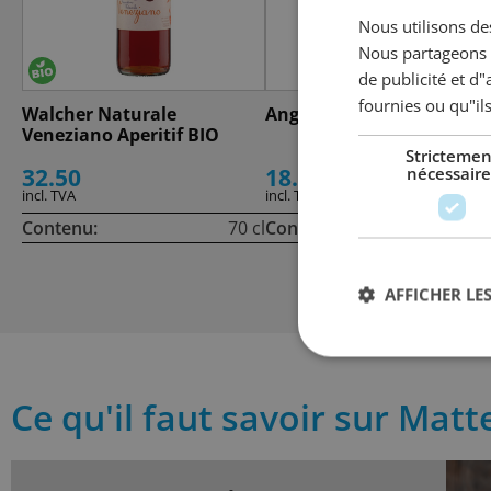
Nous utilisons des
Nous partageons é
de publicité et d
fournies ou qu"ils
Walcher Naturale
Angostura Orange Bitter
Veneziano Aperitif BIO
Strictemen
nécessaire
32.50
18.50
incl. TVA
incl. TVA
Contenu:
70 cl
Contenu:
10
AFFICHER LES
Ce qu'il faut savoir sur Mat