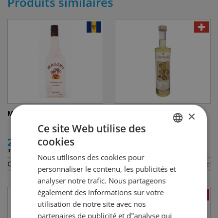
Produits similaires
×
Malibu Coconut
Limoncello Zeltner
Ce site Web utilise des
cookies
25.50
47.50
GERMAN
incl. TVA
incl. TVA
Nous utilisons des cookies pour
FRENCH
Contenu:
Contenu:
70 cl
70 cl
personnaliser le contenu, les publicités et
analyser notre trafic. Nous partageons
également des informations sur votre
utilisation de notre site avec nos
partenaires de publicité et d"analyse qui