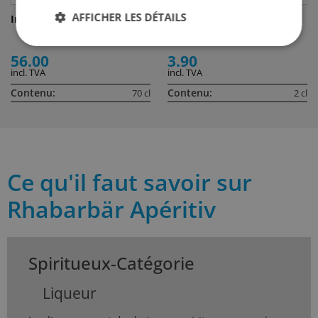
AFFICHER LES DÉTAILS
Ingwerer
Sama Sama Ingwer Likör
56.00
3.90
incl. TVA
incl. TVA
Contenu:
Contenu:
70 cl
2 cl
Ce qu'il faut savoir sur
Rhabarbär Apéritiv
Spiritueux-Catégorie
Liqueur