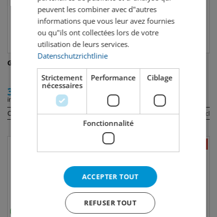
peuvent les combiner avec d"autres
informations que vous leur avez fournies
ou qu"ils ont collectées lors de votre
utilisation de leurs services.
Datenschutzrichtlinie
Grand Marnier Rouge
Cointreau Triple
Strictement
Performance
Ciblage
nécessaires
39.50
5.00
incl. TVA
incl. TVA
Contenu:
Contenu:
70 cl
5 cl
Fonctionnalité
ACCEPTER TOUT
REFUSER TOUT