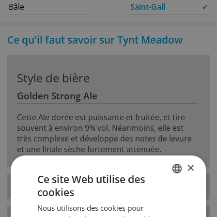
Bâle
Saint-Gall
✔
Ce qu'il faut savoir sur Tynt Meadow
Style de bière
Golden Strong Ale
Cette Ale dorée est puissante et fruitée, et tire
souvent à environ 9% vol. Néanmoins, elle est
très complexe et développe des notes de levure
et une finale sèche fortement atténuée.
×
Ce site Web utilise des
Type de levure
haute fermentation
cookies
GERMAN
Nous utilisons des cookies pour
FRENCH