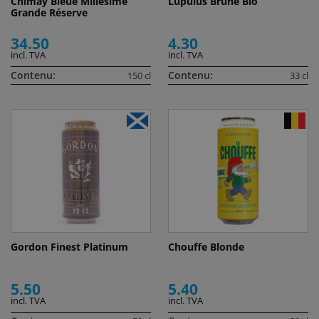
Chimay Bleue Millesime
Lupulus Brune Bio
Grande Réserve
34.50
4.30
incl. TVA
incl. TVA
Contenu:
Contenu:
150 cl
33 cl
Gordon Finest Platinum
Chouffe Blonde
5.50
5.40
incl. TVA
incl. TVA