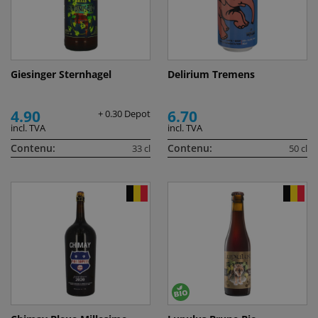
Giesinger Sternhagel
Delirium Tremens
4.90
6.70
+ 0.30 Depot
incl. TVA
incl. TVA
Contenu:
Contenu:
33 cl
50 cl