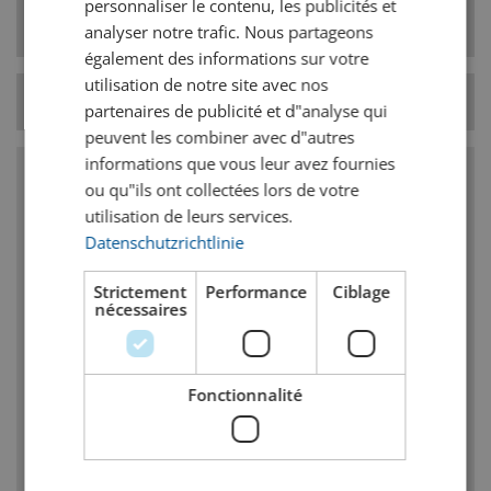
Catégorie de style
personnaliser le contenu, les publicités et
Bières belges
de bière
analyser notre trafic. Nous partageons
également des informations sur votre
utilisation de notre site avec nos
Température
9° C
partenaires de publicité et d"analyse qui
peuvent les combiner avec d"autres
informations que vous leur avez fournies
ou qu"ils ont collectées lors de votre
Caractéristiques
utilisation de leurs services.
Datenschutzrichtlinie
Amertume du houblon : goût, odeur ; faible
mais reconnaissable
Strictement
Performance
Ciblage
nécessaires
Corps : moyen, avec une teneur élevée en
alcool reconnaissable
Arome de fruits reconnaissables
Fonctionnalité
Petites quantités de notes de phénol à cause
des produits secondaires de la fermentation
Strong Ales blondes : caractère de malt