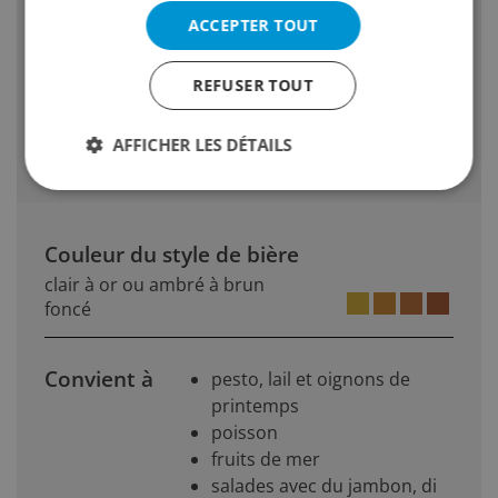
moyen
ACCEPTER TOUT
Les Strong Ales bruns vont de crémeux
jusquà doux avec une note supplémentaire
REFUSER TOUT
de malt grillé
Pas de diacétyle
AFFICHER LES DÉTAILS
Couleur du style de bière
clair à or ou ambré à brun
foncé
Convient à
pesto, lail et oignons de
printemps
poisson
fruits de mer
salades avec du jambon, di