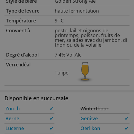
Style de bière
Golden Strong Ale
Type de levure
haute fermentation
Température
9° C
Convient à
pesto, lail et oignons de
printemps, poisson, fruits de
mer, salades avec du jambon, di
thon ou de la volaille,
Degré d'alcool
7.4% Vol.Alc.
Verre idéal
Tulipe
Disponible en succursale
Zurich
✔
Winterthour
Berne
✔
Genève
✔
Lucerne
✔
Oerlikon
✔