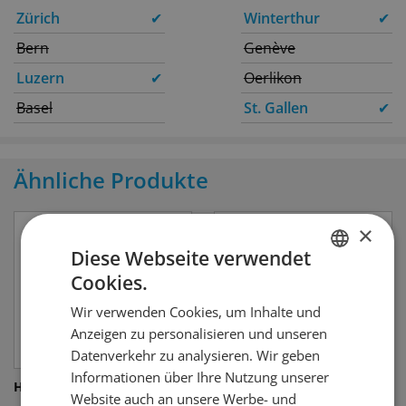
Zürich
✔
Winterthur
✔
Bern
Genève
Luzern
✔
Oerlikon
Basel
St. Gallen
✔
Ähnliche Produkte
×
Diese Webseite verwendet
Cookies.
GERMAN
Wir verwenden Cookies, um Inhalte und
FRENCH
Anzeigen zu personalisieren und unseren
Datenverkehr zu analysieren. Wir geben
Informationen über Ihre Nutzung unserer
Hendrick's Grand Cabaret
Gordon's Pink
Website auch an unsere Werbe- und