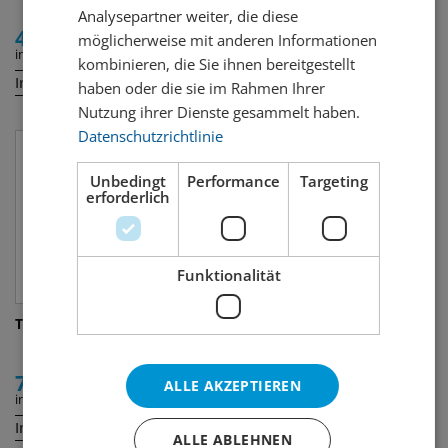
Analysepartner weiter, die diese
49.50
27.00
möglicherweise mit anderen Informationen
inkl. MWST
inkl. MWST
kombinieren, die Sie ihnen bereitgestellt
Inhalt:
Inhalt:
70 cl
70 cl
haben oder die sie im Rahmen Ihrer
Nutzung ihrer Dienste gesammelt haben.
Datenschutzrichtlinie
Unbedingt
Performance
Targeting
erforderlich
Funktionalität
Turicum Wood Barreled Gin
Lech Life
72.00
58.50
ALLE AKZEPTIEREN
inkl. MWST
inkl. MWST
Inhalt:
Inhalt:
50 cl
50 cl
ALLE ABLEHNEN