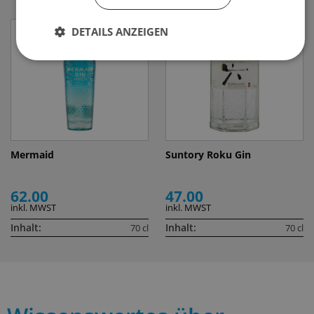
DETAILS ANZEIGEN
Mermaid
Suntory Roku Gin
62.00
47.00
inkl. MWST
inkl. MWST
Inhalt:
Inhalt:
70 cl
70 cl