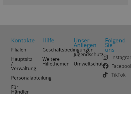
Kontakte
Hilfe
Unser
Folgend
Anliegen
Sie
uns
Filialen
Geschäftsbedingungen
Jugendschutz
Instagr
Hauptsitz
Weitere
/
Hilfethemen
Umweltschutz
Faceboo
Verwaltung
TikTok
Personalabteilung
Für
Händler
Copyright 2026 Drinks of the World AG. Alle Rechte