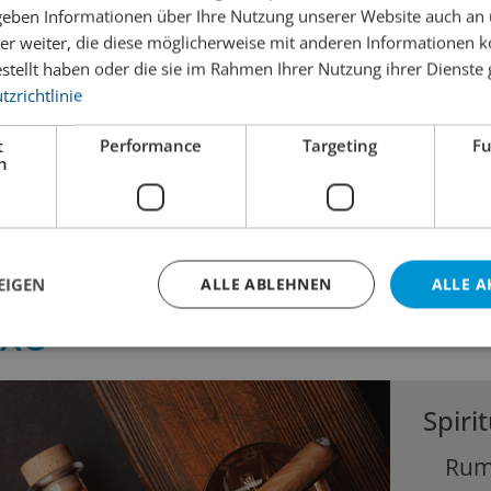
 geben Informationen über Ihre Nutzung unserer Website auch an
Don Papa Baroko
Mount Gay XO
er weiter, die diese möglicherweise mit anderen Informationen k
Geschenkpack mit Hip
Flask
estellt haben oder die sie im Rahmen Ihrer Nutzung ihrer Dienst
11.00
79.90
zrichtlinie
inkl. MWST
inkl. MWST
 cl
Inhalt:
5 
t
Performance
Targeting
Fu
Inhalt:
70 cl
h
EIGEN
ALLE ABLEHNEN
ALLE A
 XO
Spiri
Ru