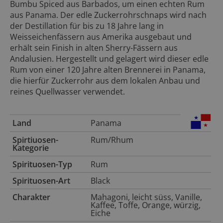
Bumbu Spiced aus Barbados, um einen echten Rum
aus Panama. Der edle Zuckerrohrschnaps wird nach
der Destillation für bis zu 18 Jahre lang in
Weisseichenfässern aus Amerika ausgebaut und
erhält sein Finish in alten Sherry-Fässern aus
Andalusien. Hergestellt und gelagert wird dieser edle
Rum von einer 120 Jahre alten Brennerei in Panama,
die hierfür Zuckerrohr aus dem lokalen Anbau und
reines Quellwasser verwendet.
Land
Panama
Spirtiuosen-
Rum/Rhum
Kategorie
Spirituosen-
Typ
Rum
Spirituosen-
Art
Black
Charakter
Mahagoni, leicht süss, Vanille,
Kaffee, Toffe, Orange, würzig,
Eiche