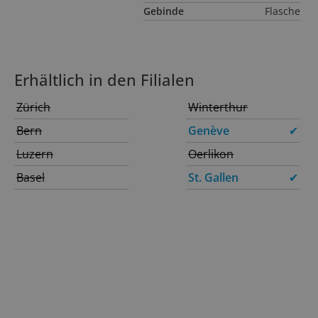
Gebinde
Flasche
Erhältlich in den Filialen
Zürich
Winterthur
Bern
Genève
✔
Luzern
Oerlikon
Basel
St. Gallen
✔