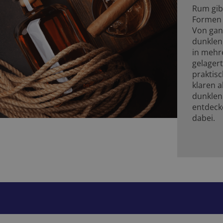
Rum gibt
Formen 
Von ganz
dunklen,
in mehr
gelager
praktisc
klaren a
dunklen
entdeck
dabei.