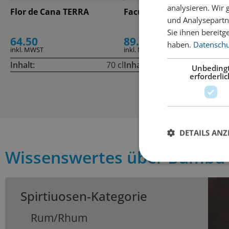
analysieren. Wir
Flor de Cana TERRA
Facundo Eximo
und Analysepartn
Sie ihnen bereitg
64.50
89.00
haben.
Datenschut
inkl. MWST
inkl. MWST
Inhalt:
70 cl
Inhalt:
70
Unbeding
erforderlic
DETAILS ANZ
Wissenswertes über Bumbu
Spirtiuosen-Kategorie
Rum/Rhum