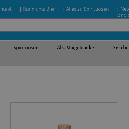
ntakt
| Rund ums Bier
| Alles zu Spirituosen
| Ne
| Händl
Spirituosen
Alk. Mixgetränke
Gesche