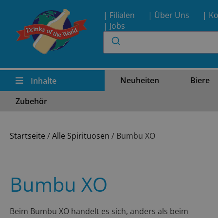
| Filialen
| Über Uns
| Ko
| Jobs
Neuheiten
Biere
Inhalte
Zubehör
Startseite
/
Alle Spirituosen
/ Bumbu XO
Bumbu XO
Beim Bumbu XO handelt es sich, anders als beim