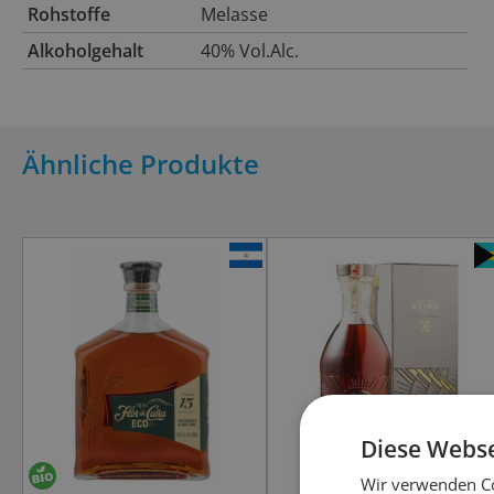
Rohstoffe
Melasse
Alkoholgehalt
40% Vol.Alc.
Ähnliche Produkte
Diese Webse
Wir verwenden Co