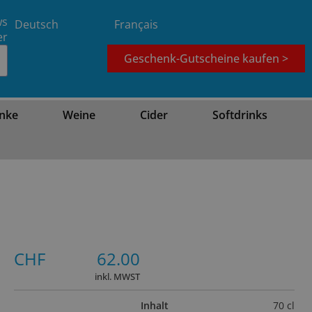
ws
Deutsch
Français
er
Geschenk-Gutscheine kaufen >
nke
Weine
Cider
Softdrinks
CHF
62.00
inkl. MWST
Inhalt
70 cl