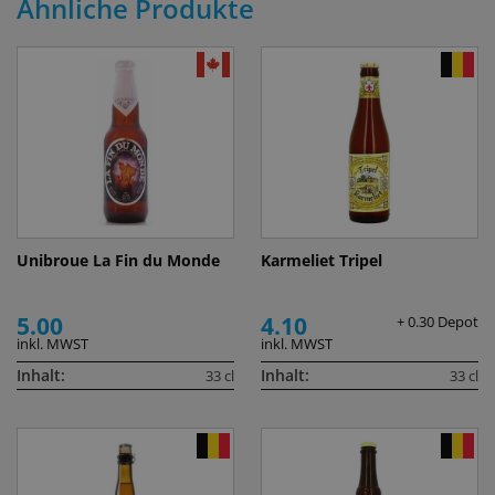
Ähnliche Produkte
Unibroue La Fin du Monde
Karmeliet Tripel
5.00
4.10
+ 0.30 Depot
inkl. MWST
inkl. MWST
Inhalt:
Inhalt:
33 cl
33 cl