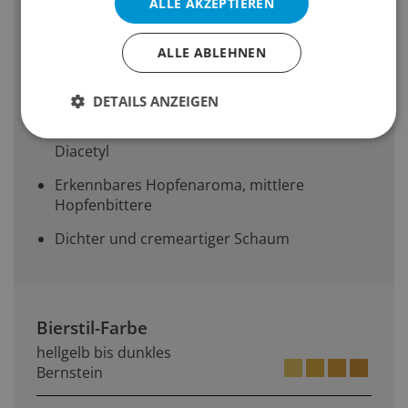
ALLE AKZEPTIEREN
Körper: mittel bis voll, mit einer neutralen,
ausgewogenen Hopfen-/Malznote
ALLE ABLEHNEN
Wärmender süsslicher, aber leichter
Nachgeschmack
DETAILS ANZEIGEN
Kein Röst- oder Dunkelmalzcharakter, kein
Diacetyl
Erkennbares Hopfenaroma, mittlere
Hopfenbittere
Dichter und cremeartiger Schaum
Bierstil-Farbe
hellgelb bis dunkles
Bernstein