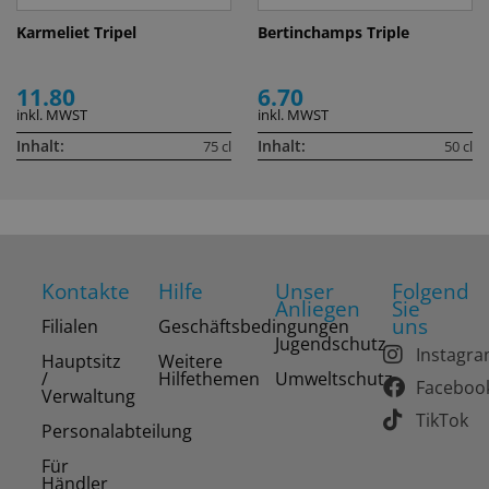
Karmeliet Tripel
Bertinchamps Triple
11.80
6.70
inkl. MWST
inkl. MWST
Inhalt:
Inhalt:
75 cl
50 cl
Kontakte
Hilfe
Unser
Folgend
Anliegen
Sie
uns
Filialen
Geschäftsbedingungen
Jugendschutz
Instagr
Hauptsitz
Weitere
/
Hilfethemen
Umweltschutz
Faceboo
Verwaltung
TikTok
Personalabteilung
Für
Händler