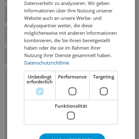
Datenverkehr zu analysieren. Wir geben
Informationen über Ihre Nutzung unserer
Hefe-Art
Obergärig
Website auch an unsere Werbe- und
Analysepartner weiter, die diese
möglicherweise mit anderen Informationen
Bierstil-Kategorie
Belgische Biere
kombinieren, die Sie ihnen bereitgestellt
haben oder die sie im Rahmen Ihrer
Nutzung ihrer Dienste gesammelt haben.
Temperatur
11° C
Datenschutzrichtlinie
Unbedingt
Performance
Targeting
erforderlich
Charakteristika
Komplexer Geschmack, manchmal leicht
würzig mit Nelkencharakter durch 4-
Funktionalität
Vinylguajacol
Fruchtige Bananen-Ester durch die
Hefeführung sind zulässig, aber nicht
notwendig