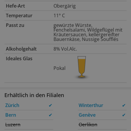
Hefe-Art
Obergärig
Temperatur
11° C
Passt zu
gewürzte Würste,
Fenchelsalami, Wildgeflügel mit
Kräutersaucen, kellergereifter
Bauernkäse, Nussige Soufflés
Alkoholgehalt
8% Vol.Alc.
Ideales Glas
Pokal
Erhältlich in den Filialen
Zürich
✔
Winterthur
✔
Bern
✔
Genève
✔
Luzern
Oerlikon