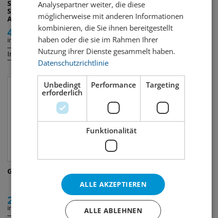
Stadtbrennerei &
Aperol
Analysepartner weiter, die diese
Stadtkelter
möglicherweise mit anderen Informationen
Alpenkräuterbitter
kombinieren, die Sie ihnen bereitgestellt
40.00
21.00
haben oder die sie im Rahmen Ihrer
inkl. MWST
inkl. MWST
Nutzung ihrer Dienste gesammelt haben.
Inhalt:
Inhalt:
50 cl
70 cl
Datenschutzrichtlinie
Unbedingt
Performance
Targeting
erforderlich
Funktionalität
Giselle Apéritif
Picon Bière Apéritif
ALLE AKZEPTIEREN
23.00
29.00
inkl. MWST
inkl. MWST
ALLE ABLEHNEN