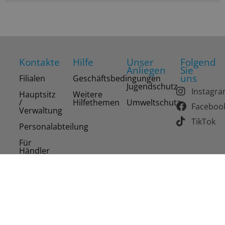
Kontakte
Hilfe
Unser
Folgend
Anliegen
Sie
uns
Filialen
Geschäftsbedingungen
Jugendschutz
Instagr
Hauptsitz
Weitere
/
Hilfethemen
Umweltschutz
Faceboo
Verwaltung
TikTok
Personalabteilung
Für
Händler
Copyright 2026 Drinks of the World AG. Alle Rechte
vorbehalten.