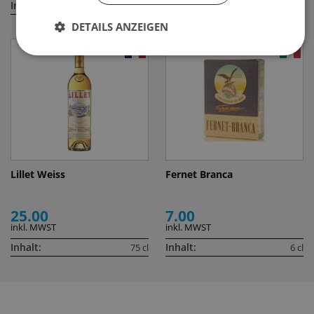
Inhalt:
Inhalt:
70 cl
100 cl
DETAILS ANZEIGEN
Lillet Weiss
Fernet Branca
25.00
7.00
inkl. MWST
inkl. MWST
Inhalt:
Inhalt:
75 cl
6 cl