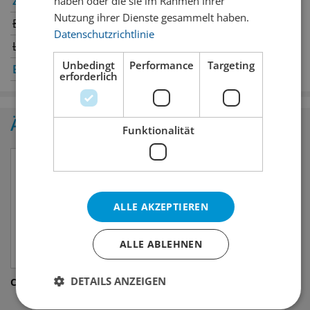
Zürich
✔
Winterthur
haben oder die sie im Rahmen Ihrer
Nutzung ihrer Dienste gesammelt haben.
Bern
Genève
✔
Datenschutzrichtlinie
Luzern
Oerlikon
Unbedingt
Performance
Targeting
Basel
✔
St. Gallen
erforderlich
Ähnliche Produkte
Funktionalität
ALLE AKZEPTIEREN
ALLE ABLEHNEN
DETAILS ANZEIGEN
Cold Mate
Club Mate Zero