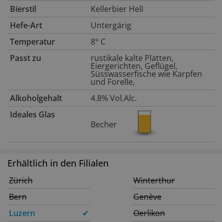
Bierstil
Kellerbier Hell
Hefe-Art
Untergärig
Temperatur
8° C
Passt zu
rustikale kalte Platten,
Eiergerichten, Geflügel,
Süsswasserfische wie Karpfen
und Forelle,
Alkoholgehalt
4.8% Vol.Alc.
Ideales Glas
Becher
Erhältlich in den Filialen
Zürich
Winterthur
Bern
Genève
Luzern
✔
Oerlikon