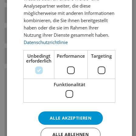
Analysepartner weiter, die diese
möglicherweise mit anderen Informationen
Hefe-Art
Untergärig
kombinieren, die Sie ihnen bereitgestellt
haben oder die sie im Rahmen Ihrer
Nutzung ihrer Dienste gesammelt haben.
Bierstil-Kategorie
Helle Biere
Datenschutzrichtlinie
Temperatur
8° C
Unbedingt
Performance
Targeting
erforderlich
Charakteristika
Funktionalität
Untergärig
Vollmundigkeit: mittel, malzbetont, oftmals
mit geringen Mengen an Schwefelstoffen
ALLE AKZEPTIEREN
(hefebedingt)
Bestimmte Sorten weisen einen intensiveren
ALLE ABLEHNEN