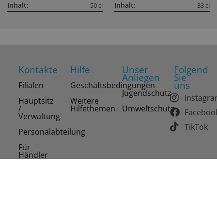
Inhalt:
Inhalt:
50 cl
33 cl
Kontakte
Hilfe
Unser
Folgend
Anliegen
Sie
uns
Filialen
Geschäftsbedingungen
Jugendschutz
Instagr
Hauptsitz
Weitere
/
Hilfethemen
Umweltschutz
Faceboo
Verwaltung
TikTok
Personalabteilung
Für
Händler
Copyright 2026 Drinks of the World AG. Alle Rechte