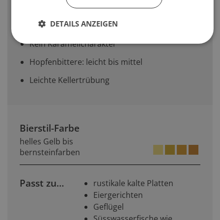
Hopfengeschmack/-charakter auf. Dies wird
jedoch durch das Malz ausgeglichen, um die
DETAILS ANZEIGEN
typischen Sortenmerkmale zu bewahren
Kein Karamellcharakter
Hopfenbittere: leicht bis mittel
Leichte Kellertrübung
Bierstil-Farbe
helles Gelb bis
bernsteinfarben
Passt zu…
rustikale kalte Platten
Eiergerichten
Geflügel
Süsswasserfische wie