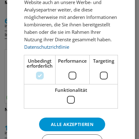
Website auch an unsere Werbe- und
Mermaid Pink
Hendrick's
Analysepartner weiter, die diese
möglicherweise mit anderen Informationen
62.00
29.00
kombinieren, die Sie ihnen bereitgestellt
inkl. MWST
inkl. MWST
haben oder die sie im Rahmen Ihrer
Inhalt:
Inhalt:
70 cl
35 cl
Nutzung ihrer Dienste gesammelt haben.
Datenschutzrichtlinie
Unbedingt
Performance
Targeting
erforderlich
Funktionalität
Nordés Atlantic Galician
Nordés Atlantic Galician
ALLE AKZEPTIEREN
199.00
9.50
inkl. MWST
inkl. MWST