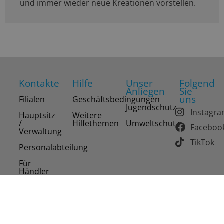
und immer wieder neue Kreationen vorstellen.
Kontakte
Hilfe
Unser
Folgend
Anliegen
Sie
uns
Filialen
Geschäftsbedingungen
Jugendschutz
Instagr
Hauptsitz
Weitere
/
Hilfethemen
Umweltschutz
Faceboo
Verwaltung
TikTok
Personalabteilung
Für
Händler