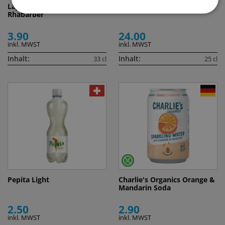
LägereBräu Fassbrause
Monin Sirup Cocktail Set
Rhabarber
3.90
24.00
inkl. MWST
inkl. MWST
Inhalt:
Inhalt:
33 cl
25 cl
Pepita Light
Charlie's Organics Orange &
Mandarin Soda
2.50
2.90
inkl. MWST
inkl. MWST