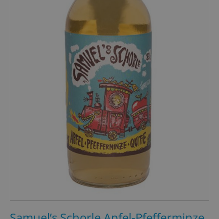
Samuel’s Schorle Apfel-Pfefferminze