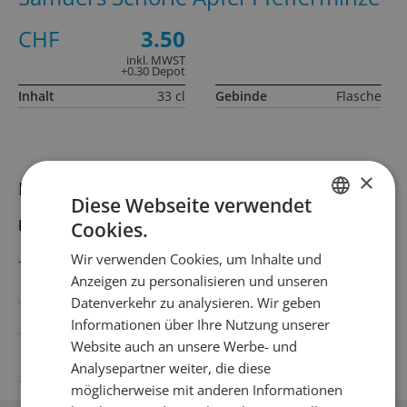
CHF
3.50
inkl. MWST
+0.30 Depot
Inhalt
33 cl
Gebinde
Flasche
×
Informationen zum Produkt
Diese Webseite verwendet
Produktbeschreibung
Cookies.
GERMAN
Wir verwenden Cookies, um Inhalte und
–
FRENCH
Anzeigen zu personalisieren und unseren
Datenverkehr zu analysieren. Wir geben
Land
Schweiz
Informationen über Ihre Nutzung unserer
Website auch an unsere Werbe- und
Angaben zu
Ernährungswerten
Analysepartner weiter, die diese
möglicherweise mit anderen Informationen