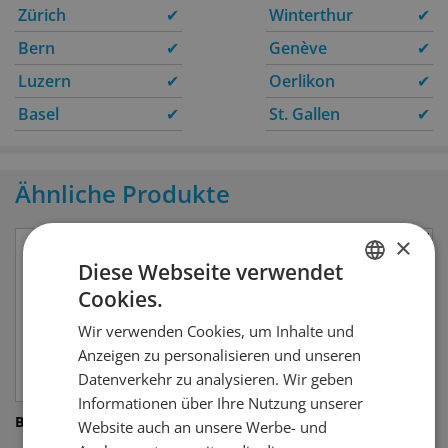
Zürich
✔
Winterthur
✔
Bern
✔
Genève
✔
Luzern
✔
Oerlikon
✔
Basel
✔
St. Gallen
✔
Ähnliche Produkte
×
Diese Webseite verwendet
Cookies.
GERMAN
Wir verwenden Cookies, um Inhalte und
FRENCH
Anzeigen zu personalisieren und unseren
Datenverkehr zu analysieren. Wir geben
Informationen über Ihre Nutzung unserer
Braulio
Underberg Bitter
Website auch an unsere Werbe- und