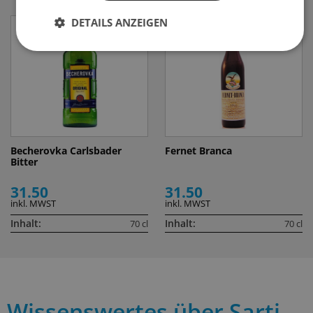
DETAILS ANZEIGEN
Becherovka Carlsbader
Fernet Branca
Bitter
31.50
31.50
inkl. MWST
inkl. MWST
Inhalt:
Inhalt:
70 cl
70 cl
Wissenswertes über Sarti