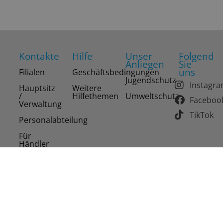
Kontakte
Hilfe
Unser
Folgend
Anliegen
Sie
uns
Filialen
Geschäftsbedingungen
Jugendschutz
Instagr
Hauptsitz
Weitere
/
Hilfethemen
Umweltschutz
Faceboo
Verwaltung
TikTok
Personalabteilung
Für
Händler
Copyright 2026 Drinks of the World AG. Alle Rechte
vorbehalten.