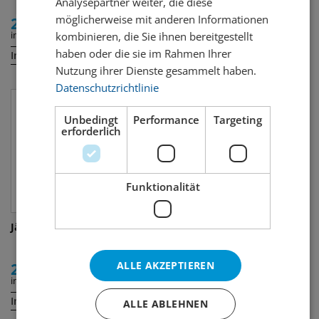
Analysepartner weiter, die diese
möglicherweise mit anderen Informationen
29.50
2.50
inkl. MWST
inkl. MWST
kombinieren, die Sie ihnen bereitgestellt
haben oder die sie im Rahmen Ihrer
Inhalt:
Inhalt:
70 cl
4 cl
Nutzung ihrer Dienste gesammelt haben.
Datenschutzrichtlinie
Unbedingt
Performance
Targeting
erforderlich
Funktionalität
Jägermeister
Ramazzotti Aperetivo
Rosato
ALLE AKZEPTIEREN
29.80
24.00
inkl. MWST
inkl. MWST
Inhalt:
Inhalt:
70 cl
70 cl
ALLE ABLEHNEN