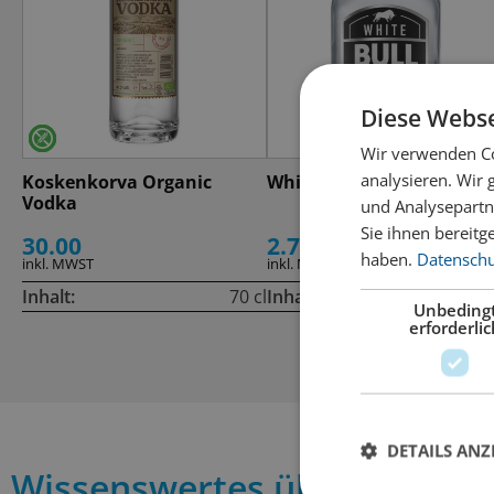
Diese Webse
Wir verwenden Co
analysieren. Wir
Koskenkorva Organic
White Bull
Vodka
und Analysepartn
Sie ihnen bereitg
30.00
2.70
haben.
Datenschut
inkl. MWST
inkl. MWST
Inhalt:
70 cl
Inhalt:
2
Unbeding
erforderlic
DETAILS ANZ
Wissenswertes über THREE S