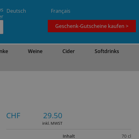
ws
Deutsch
Français
er
Geschenk-Gutscheine kaufen >
nke
Weine
Cider
Softdrinks
CHF
29.50
inkl. MWST
Inhalt
70 cl