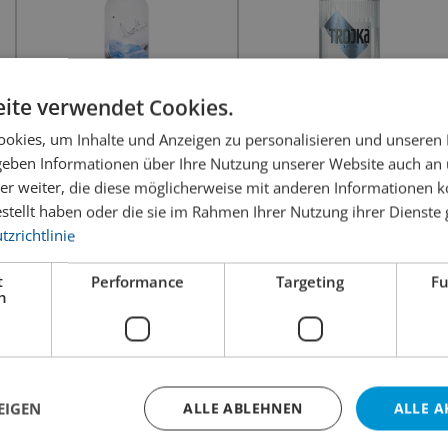
ite verwendet Cookies.
okies, um Inhalte und Anzeigen zu personalisieren und unseren
 geben Informationen über Ihre Nutzung unserer Website auch an
Grey Goose
Trojka Pure
er weiter, die diese möglicherweise mit anderen Informationen k
estellt haben oder die sie im Rahmen Ihrer Nutzung ihrer Dienst
39.90
25.00
zrichtlinie
inkl. MWST
inkl. MWST
 cl
Inhalt:
35 cl
Inhalt:
70 
t
Performance
Targeting
Fu
h
EIGEN
ALLE ABLEHNEN
ALLE A
IXTY Vodka Original