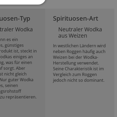
tuosen-Typ
Spirituosen-Art
traler Wodka
Neutraler Wodka
aus Weizen
nn es ein
s, günstiges
In westlichen Ländern wird
dukt ist, steckt in
neben Roggen häufig auch
Wodkas einiges an
Weizen bei der Wodka-
ng, was für einen
Herstellung verwendet.
f sorgt. Aber
Seine Charakteristik ist im
t nicht gleich
Vergleich zum Roggen
Nur guter Wodka
jedoch nicht so dominant.
es, seinen
gsrohstoff
 zu repräsentieren.