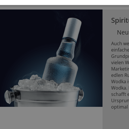
Spiri
Neu
Auch we
einfache
Grundpro
vielen 
Marketi
edlen Ru
Wodka is
Wodka. 
schafft 
Ursprun
optimal