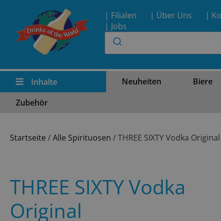
| Filialen
| Über Uns
| Ko
| Jobs
Neuheiten
Biere
Inhalte
Zubehör
Startseite
/
Alle Spirituosen
/ THREE SIXTY Vodka Original
THREE SIXTY Vodka
Original