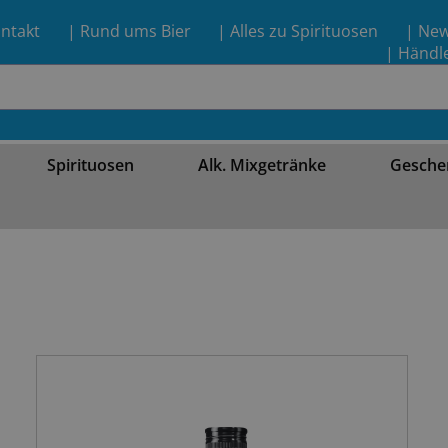
ntakt
| Rund ums Bier
| Alles zu Spirituosen
| Ne
| Händl
Spirituosen
Alk. Mixgetränke
Gesche