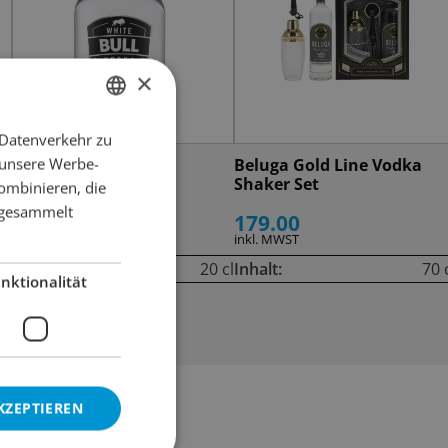
×
 Datenverkehr zu
GERMAN
 unsere Werbe-
White Bull
Beluga Gold Line Vodka
FRENCH
Shaker Set
ombinieren, die
e gesammelt
10.80
179.00
inkl. MWST
inkl. MWST
cl
Inhalt:
20 cl
Inhalt:
70 
nktionalität
KZEPTIEREN