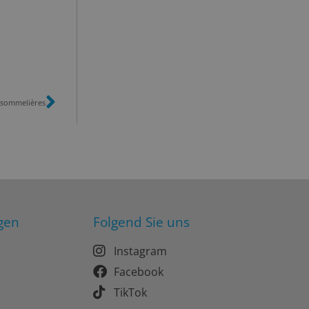
rsommelières
gen
Folgend Sie uns
Instagram
Facebook
TikTok