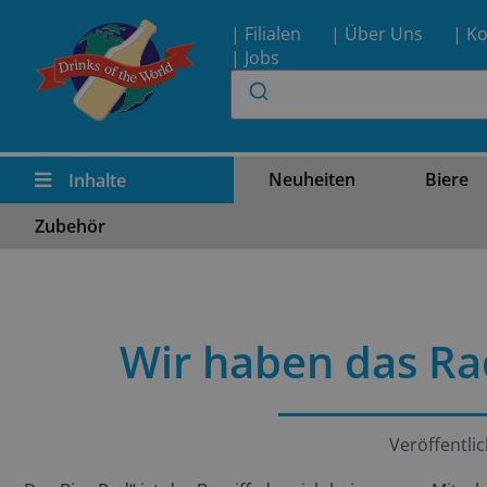
| Filialen
| Über Uns
| Ko
| Jobs
Neuheiten
Biere
Inhalte
Zubehör
Wir haben das Rad
Veröffentli