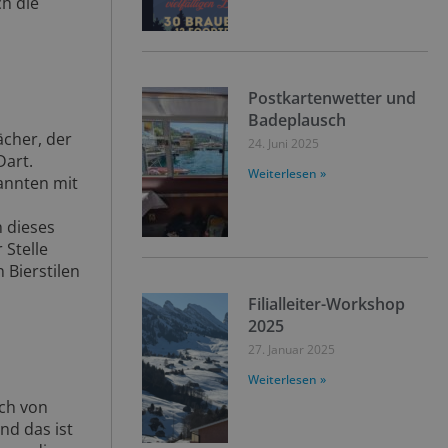
ch die
Postkartenwetter und
Badeplausch
ächer, der
24. Juni 2025
Dart.
Weiterlesen »
annten mit
n dieses
 Stelle
 Bierstilen
Filialleiter-Workshop
2025
27. Januar 2025
Weiterlesen »
ich von
nd das ist