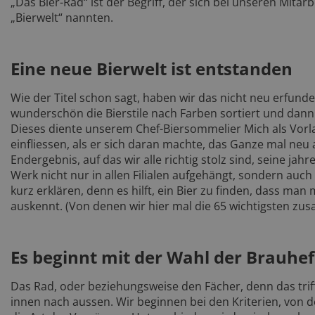
„Das Bier-Rad“ ist der Begriff, der sich bei unseren Mitar
„Bierwelt“ nannten.
Eine neue Bierwelt ist entstanden
Wie der Titel schon sagt, haben wir das nicht neu erfunden
wunderschön die Bierstile nach Farben sortiert und dann g
Dieses diente unserem Chef-Biersommelier Mich als Vorla
einfliessen, als er sich daran machte, das Ganze mal neu 
Endergebnis, auf das wir alle richtig stolz sind, seine j
Werk nicht nur in allen Filialen aufgehängt, sondern auch
kurz erklären, denn es hilft, ein Bier zu finden, dass ma
auskennt. (Von denen wir hier mal die 65 wichtigsten z
Es beginnt mit der Wahl der Brauhe
Das Rad, oder beziehungsweise den Fächer, denn das triff
innen nach aussen. Wir beginnen bei den Kriterien, von de