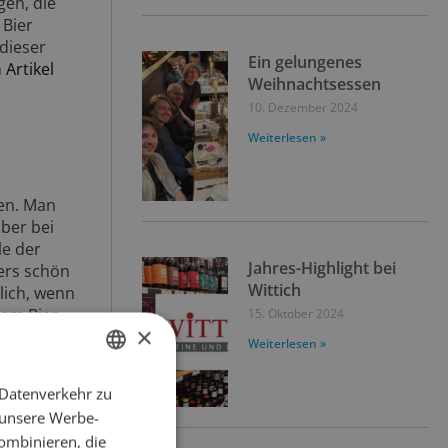
gen, die
 Bier
 dieser
Ein gelungenes
m
Artikel
Weihnachtsessen
10. Dezember 2024
Weiterlesen »
sen. Man
aber bei
le der
Jahres-Highlight bei
ers schön
Wittich
lich, wenn
nem Bier
15. Oktober 2024
×
 exotische
Weiterlesen »
 Datenverkehr zu
GERMAN
en Farben
 unsere Werbe-
tegorie in
FRENCH
hst Du Dir
ombinieren, die