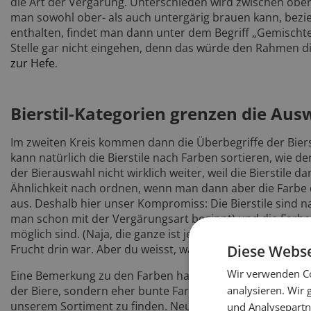
die Art der Vergärung. Unterschieden wird zwischen obe
man sowohl ober- als auch untergärig brauen kann, bezie
enthalten, findet man dann unter dem Begriff „Gemischte 
Stelle gar nicht eingehen, denn das würde den Rahmen die
zur Hefe
.
Bierstil-Kategorien grenzen die Aus
Im zweiten Kreis kommen dann die Überbegriffe der Biers
kann natürlich die Bierstile nach Farben sortieren, wie de
der Bierauswahl nicht wirklich weiter, weil die Bierstile 
Ähnlichkeit nach ordnen, wenn man dann aber die Farbe d
aus. Deshalb hier unser Kompromiss: Die Bierstile sind n
man schon mit der Vergärungsart beginnt) und die Farben
möglich sind. (Naja, die ganze ist jetzt übertrieben. Ich ha
Diese Webse
Frucht drin war. Aber du weisst, was ich meine. ;))
Wir verwenden Co
Eine Bemerkung zu den Farben habe ich noch – auf den Po
analysieren. Wir
der Biere, sondern eher bunte Farben. Der „bunte“ Farbco
unserem Sortiment zu finden. Neu sind alle unsere Biere 
und Analysepartn