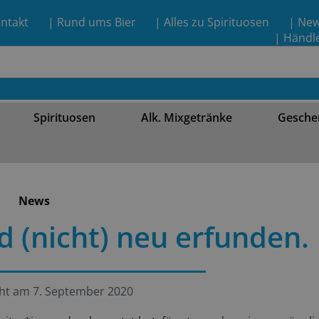
ntakt
| Rund ums Bier
| Alles zu Spirituosen
| Ne
| Händl
Spirituosen
Alk. Mixgetränke
Gesche
News
 (nicht) neu erfunden.
cht am
7. September 2020