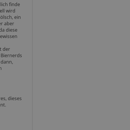
lich finde
ll wird
Kölsch, ein
er aber
 da diese
gewissen
t der
 Biernerds
 dann,
h
res, dieses
nt.