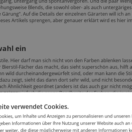
rgärig, untergärig und spontanvergoren. Und die paar Weni
hungsweise Blends, die sowohl ober- als auch untergäriges
Gärung“. Auf die Details der einzelnen Gärarten will ich an
ses Artikels sprengen, aber genauer erklärt wird es hier i
wahl ein
tile. Hier darf man sich nicht von den Farben ablenken las
r Bierstil-Fächer das macht, das sieht superschön aus, hilft 
dann wild durcheinandergewürfelt sind, oder man kann die Sti
azu zeigt, sieht das dann dort sehr wild, und nicht besond
ach Ähnlichkeit geordnet (anders ist das auch gar nicht mög
 zeigen einfach die ganze Bandbreite der Farben, die in ei
tte gerade letztens ein Bier, das war lila, weil da irgendeine
ite verwendet Cookies.
okies, um Inhalte und Anzeigen zu personalisieren und unseren
stern in unseren Filialen verwenden wir nicht die möglich
 geben Informationen über Ihre Nutzung unserer Website auch an
de macht es Dir noch einfacher, eine bestimmte Bierstil-Ka
mit der Farbe der Bierstil-Kategorie gekennzeichnet. So suc
er weiter, die diese möglicherweise mit anderen Informationen k