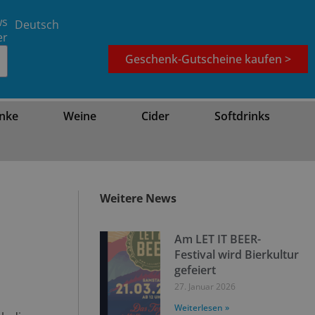
ws
Deutsch
er
Geschenk-Gutscheine kaufen >
nke
Weine
Cider
Softdrinks
Weitere News
Am LET IT BEER-
Festival wird Bierkultur
gefeiert
27. Januar 2026
Weiterlesen »