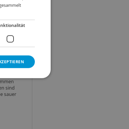
rank, ob
e gesammelt
nktionalität
man davon
d diverse
 bei ober-
KZEPTIEREN
rkategorie
liegen
ich für
 kommen
en sind
ie sauer