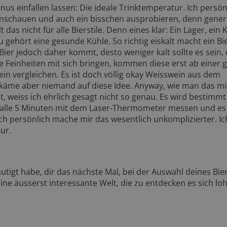
nus einfallen lassen: Die ideale Trinktemperatur. Ich persön
anschauen und auch ein bisschen ausprobieren, denn genere
 das nicht für alle Bierstile. Denn eines klar: Ein Lager, ein 
zu gehört eine gesunde Kühle. So richtig eiskalt macht ein Bi
 Bier jedoch daher kommt, desto weniger kalt sollte es sein,
e Feinheiten mit sich bringen, kommen diese erst ab einer 
n vergleichen. Es ist doch völlig okay Weisswein aus dem
 käme aber niemand auf diese Idee. Anyway, wie man das mi
weiss ich ehrlich gesagt nicht so genau. Es wird bestimmt
n alle 5 Minuten mit dem Laser-Thermometer messen und es
Ich persönlich mache mir das wesentlich unkomplizierter. Ic
ur.
mutigt habe, dir das nächste Mal, bei der Auswahl deines Bie
ine äusserst interessante Welt, die zu entdecken es sich loh