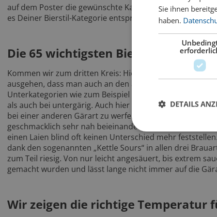
auf dem Poster die gewünschte Kategorie, merkst Dir die 
Sie ihnen bereitg
es Deiner Bierstil-Kategorie entspricht.
haben.
Datenschut
Unbeding
Die 65 wichtigsten Bierstile
erforderlic
Kommen wir zum dritten Kreis: Hier kommen nun ganz konk
ausgehen, dass man auch an den anderen Stilen in derselb
Unterkategorien wie zum Beispiel
Helle Biere
,
Amber
,
sch
DETAILS ANZ
als auch bei untergärig. Auch hier ist es sinnvoll, bei Gef
bei einer anderen Gärart zu werfen. Um nur ein Beispiel
geschmacklich sehr nah beieinander und dank der modernen
einen Laien blind oft keinen Unterschied mehr feststelle
dank den sogenannten „Kettle Sours“ in allen drei Braua
zum Teil riesig. Von nur leicht angesäuert, bis extrem sauer
gemacht wurden und lässt lange nicht immer auf die Gära
Wir zeigen die richtige Temperatur fü