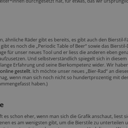
beiter*innen durchgesetzt hat, für etwas, das wir ursprüngli
, ähnliche Räder gibt es bereits, es gibt auch den Bierstil-F
ibt es noch die „Periodic Table of Beer“ sowie das Bierstil-
ge für unser neues Tool und er liess die anderen eben gen
aufzusetzen. Und selbstverständlich spiegelt sich in diesem
ahrelange Erfahrung und seine Bierkompetenz wider. Wir habe
online gestellt
. Ich möchte unser neues „Bier-Rad“ an dieser
n mag, wenn man sich noch nicht so hundertprozentig mit den
usammengefasst haben.)
fe
t es schon eher, wenn man sich die Grafik anschaut, liest s
nen es am wenigsten gibt, um die Bierstile zu unterteilen u