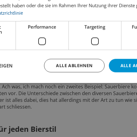
Farbe und weisst bei jedem Bier im Gestell oder im Kühlsch
estellt haben oder die sie im Rahmen Ihrer Nutzung ihrer Dienst
zrichtlinie
t
Performance
Targeting
Fu
h
ret die Bierstile. Wenn einem also ein Stil zusagt, kann 
en Unterkategorie Gefallen finden wird. Aber natürlich sin
warze Biere
oder Spezial doppelt vertreten, nämlich sowohl
EIGEN
ALLE ABLEHNEN
ALLE A
allen eines Bierstiles, auch mal einen Blick auf dieselbe Unte
 zu nennen:
Porter
(obergärig) und
Baltic Porter
(untergärig) 
 Interpretationen junger, wilder, Craft-Breweries, lässt s
n. Ach was, ich mach noch ein zweites Beispiel: Sauerbiere
rten vor. Die Unterschiede zwischen den diversen Sauerbier
 ist alles dabei, dies hat allerdings mit der Art zu tun wie s
rt schliessen.
r jeden Bierstil