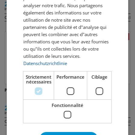
29.50
24.50
analyser notre trafic. Nous partageons
incl. TVA
incl. TVA
également des informations sur votre
Contenu:
Contenu:
70 cl
70 cl
utilisation de notre site avec nos
partenaires de publicité et d"analyse qui
peuvent les combiner avec d"autres
informations que vous leur avez fournies
ou qu"ils ont collectées lors de votre
utilisation de leurs services.
Datenschutzrichtlinie
Strictement
Performance
Ciblage
nécessaires
Picon Bière Apéritif
Campari
Fonctionnalité
29.00
35.00
incl. TVA
incl. TVA
Contenu:
Contenu:
100 cl
100 cl