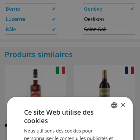
Berne
✔
Genève
✔
Lucerne
✔
Oerlikon
Bâle
✔
Saint-Gall
Produits similaires
×
Ce site Web utilise des
cookies
GERMAN
Ramazzotti
Lillet Rouge
Nous utilisons des cookies pour
FRENCH
personnaliser le contenu, les publicités et