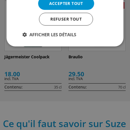
ACCEPTER TOUT
REFUSER TOUT
AFFICHER LES DÉTAILS
Jägermeister Coolpack
Braulio
18.00
29.50
incl. TVA
incl. TVA
Contenu:
Contenu:
35 cl
70 cl
Ce qu'il faut savoir sur Suze