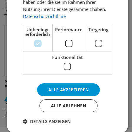
haben oder die sie im Rahmen Ihrer
inkl. MWST
inkl. MWST
Nutzung ihrer Dienste gesammelt haben.
Inhalt:
Inhalt:
5 cl
70 cl
Datenschutzrichtlinie
Unbedingt
Performance
Targeting
erforderlich
Funktionalität
Planteray Original Dark
Pampero Aniversario
Pineapple Stiggins Fancy
ALLE AKZEPTIEREN
48.00
51.00
inkl. MWST
inkl. MWST
ALLE ABLEHNEN
Inhalt:
Inhalt:
70 cl
70 cl
DETAILS ANZEIGEN