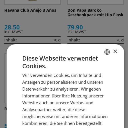
Havana Club Añejo 3 Años
Don Papa Baroko
Geschenkpack mit Hip Flask
28.50
79.90
inkl. MWST
inkl. MWST
Inhalt:
Inhalt:
70 cl
70 cl
×
Diese Webseite verwendet
Cookies.
GERMAN
Wir verwenden Cookies, um Inhalte und
FRENCH
Anzeigen zu personalisieren und unseren
Datenverkehr zu analysieren. Wir geben
Informationen über Ihre Nutzung unserer
Website auch an unsere Werbe- und
Bacardi Carta Blanca
Bacardi Black Carta Negra
Analysepartner weiter, die diese
Superior
möglicherweise mit anderen Informationen
kombinieren, die Sie ihnen bereitgestellt
5.80
31.00