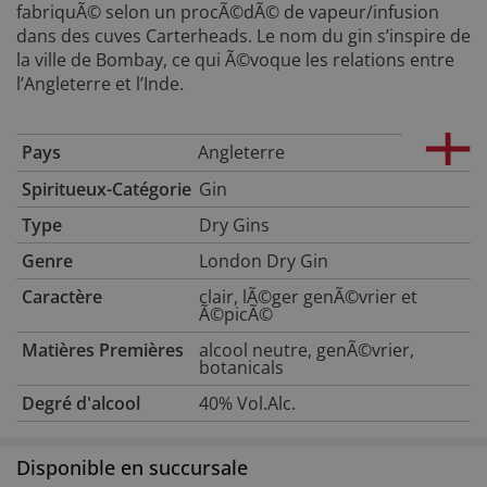
fabriquÃ© selon un procÃ©dÃ© de vapeur/infusion
dans des cuves Carterheads. Le nom du gin s’inspire de
la ville de Bombay, ce qui Ã©voque les relations entre
l’Angleterre et l’Inde.
Pays
Angleterre
Spiritueux-Catégorie
Gin
Type
Dry Gins
Genre
London Dry Gin
Caractère
clair, lÃ©ger genÃ©vrier et
Ã©picÃ©
Matières Premières
alcool neutre, genÃ©vrier,
botanicals
Degré d'alcool
40% Vol.Alc.
Disponible en succursale