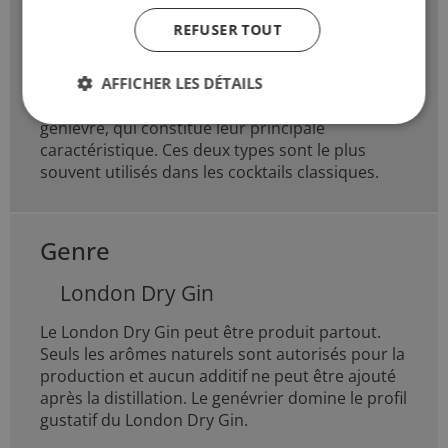
Dry Gins
REFUSER TOUT
Le dry gin et le London dry gin sont les
AFFICHER LES DÉTAILS
classiques parmi les types de gin. Ils se
distinguent par leur arôme prononcé de
genièvre, qui constitue leur principale
caractéristique. Ces deux types sont le plus
souvent utilisés dans les cocktails classiques.
Genre
London Dry Gin
Le London Dry Gin peut être produit partout.
Seuls les arômes naturels sont autorisés pour la
production et aucun additif ne peut être ajouté
après la distillation. Le genévrier domine le profil
gustatif du London Dry Gin.