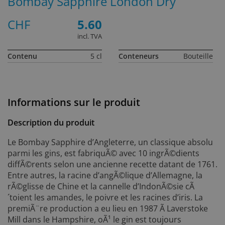
Bombay Sapphire London Dry
CHF
5.60
incl. TVA
Contenu
5 cl
Conteneurs
Bouteille
Informations sur le produit
Description du produit
Le Bombay Sapphire d’Angleterre, un classique absolu
parmi les gins, est fabriquÃ© avec 10 ingrÃ©dients
diffÃ©rents selon une ancienne recette datant de 1761.
Entre autres, la racine d’angÃ©lique d’Allemagne, la
rÃ©glisse de Chine et la cannelle d’IndonÃ©sie cÃ
´toient les amandes, le poivre et les racines d’iris. La
premiÃ¨re production a eu lieu en 1987 Ã Laverstoke
Mill dans le Hampshire, oÃ¹ le gin est toujours